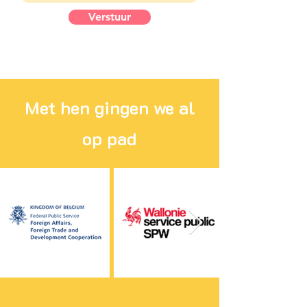
Verstuur
Met hen gingen we al
op pad