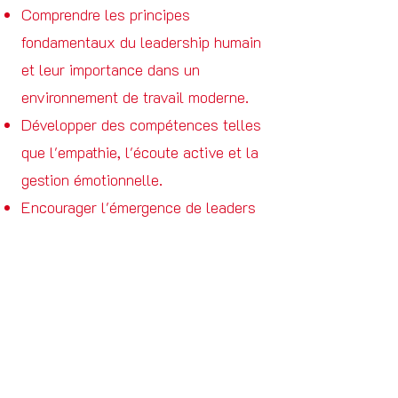
Comprendre les principes
fondamentaux du leadership humain
et leur importance dans un
environnement de travail moderne.
Développer des compétences telles
que l'empathie, l'écoute active et la
gestion émotionnelle.
Encourager l'émergence de leaders
authentiques capables de mobiliser
et d'inspirer leurs équipes.
Quelques Références :
Goleman, D., Boyatzis, R., & McKee,
A. (2002). Primal Leadership: